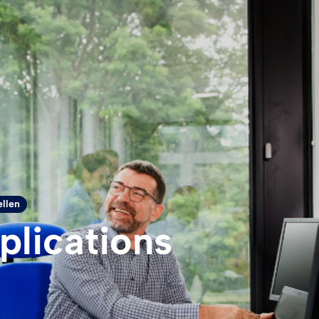
ellen
plications