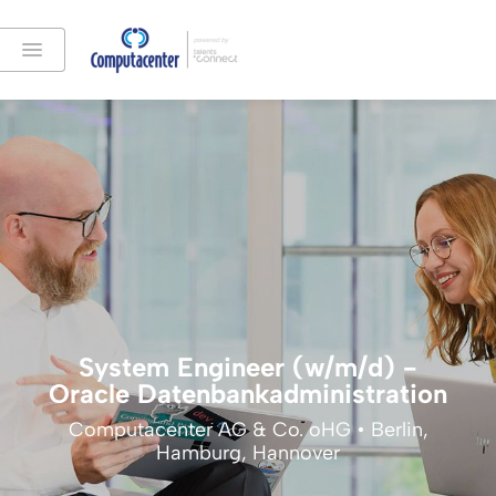
System Engineer (w/m/d) -
Oracle Datenbankadministration
Computacenter AG & Co. oHG • Berlin,
Hamburg, Hannover